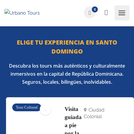
0
ELIGE TU EXPERIENCIA EN SANTO
DOMINGO
Descubra los tours más auténticos y culturalmente
inmersivos en la capital de República Dominicana.
Seguros, locales, bilingües, inolvidables.
Tour Cultural
Visita
Ciudad
Colonial
guiada
a pie
por la