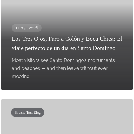
julio 5, 2026
Los Tres Ojos, Faro a Colón y Boca Chica: El
viaje perfecto de un día en Santo Domingo
Most visitors see Santo Domingo’s monuments
and beaches — and then leave without ever
meeting...
Urbano Tour Blog