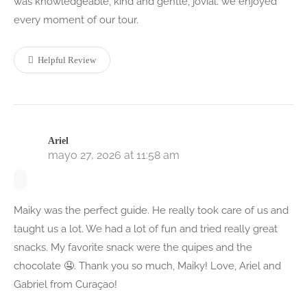
was knowledgeable, kind and gentle, jovial. we enjoyed
every moment of our tour.
Helpful Review
Ariel
mayo 27, 2026 at 11:58 am
Maiky was the perfect guide. He really took care of us and
taught us a lot. We had a lot of fun and tried really great
snacks. My favorite snack were the quipes and the
chocolate 🤤. Thank you so much, Maiky! Love, Ariel and
Gabriel from Curaçao!