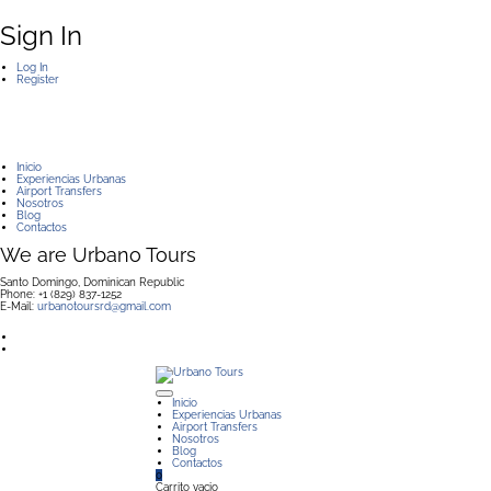
Sign In
Log In
Register
Inicio
Experiencias Urbanas
Airport Transfers
Nosotros
Blog
Contactos
We are Urbano Tours
Santo Domingo, Dominican Republic
Phone: +1 (829) 837-1252
E-Mail:
urbanotoursrd@gmail.com
Inicio
Experiencias Urbanas
Airport Transfers
Nosotros
Blog
Contactos
0
Carrito vacio