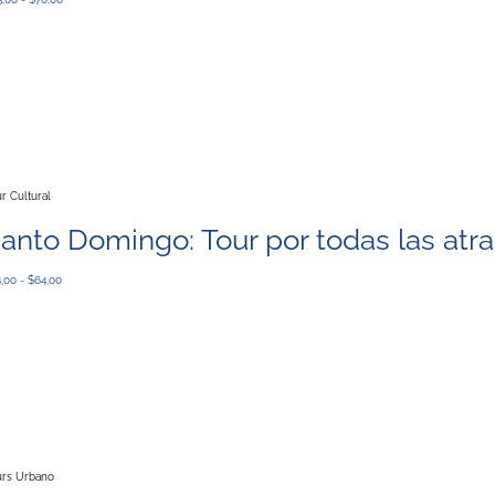
r Cultural
anto Domingo: Tour por todas las atr
,00 - $64,00
urs Urbano