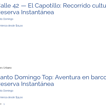
alle 42 — El Capotillo: Recorrido cultu
eserva Instantánea
nto Domingo
mienza desde $75,00
urs Urbano
anto Domingo Top: Aventura en barco 
eserva Instantánea
nto Domingo
mienza desde $35,00
1