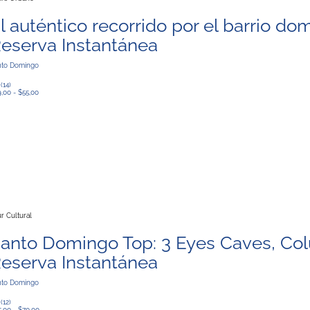
l auténtico recorrido por el barrio do
eserva Instantánea
nto Domingo
0
(14)
,00 - $55,00
r Cultural
anto Domingo Top: 3 Eyes Caves, Co
eserva Instantánea
nto Domingo
0
(12)
,00 - $70,00