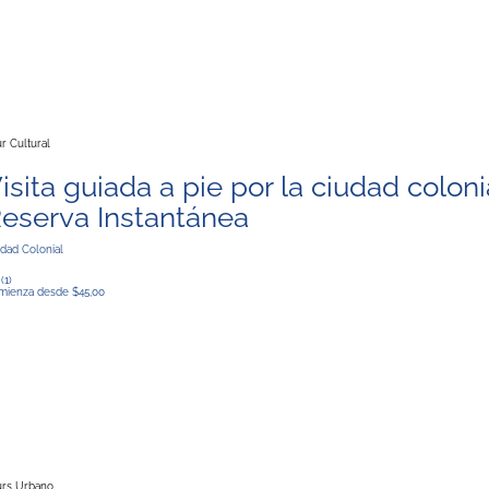
r Cultural
isita guiada a pie por la ciudad coloni
eserva Instantánea
dad Colonial
0
(1)
mienza desde $45,00
urs Urbano